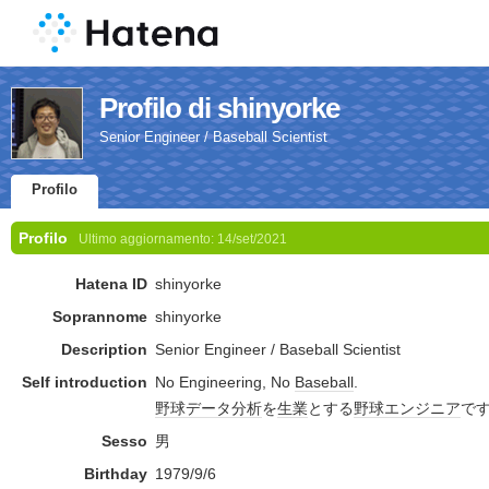
Profilo di shinyorke
Senior Engineer / Baseball Scientist
Profilo
Profilo
Ultimo aggiornamento:
14/set/2021
Hatena ID
shinyorke
Soprannome
shinyorke
Description
Senior Engineer / Baseball Scientist
Self introduction
No Engineering, No
Baseball
.
野球
データ
分析
を
生業
とする
野球
エンジニア
です
Sesso
男
Birthday
1979/9/6