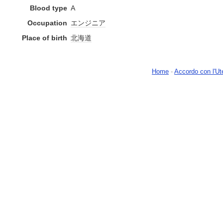
Blood type
A
Occupation
エンジニア
Place of birth
北海道
Home
-
Accordo con l'Ut