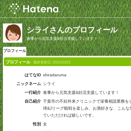
シライさんのプロフィール
食事から元気支援&妊活支援しています！
プロフィール
プロフィール
最終更新日:
2021/03/21
はてなID
shiradaruma
ニックネーム
シライ
一行紹介
食事から元気支援&妊活支援しています！
自己紹介
千葉市の不妊外来クリニックで栄養相談業務を
球&Jリーグ観戦を楽しみ、お酒好きな、こんな
ていただければ嬉しいです。
性別
女