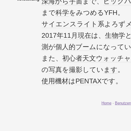
深海
から
宇宙
まで、
ビッグ
まで
科学
をみつめるYFH。
サイエンス
ライト
系よろず
2017年
11月
現在
は、
生物学
測
が
個人的
ブーム
になって
また、
初心者
天文
ウォッチャ
の
写真
を
撮影
してい
ます
。
使用
機材は
PENTAX
です。
Home
-
Benutzer