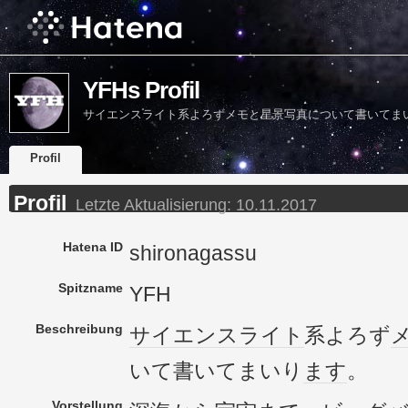
YFHs Profil
サイエンスライト系よろずメモと星景写真について書いてま
Profil
Profil
Letzte Aktualisierung:
10.11.2017
Hatena ID
shironagassu
Spitzname
YFH
Beschreibung
サイエンス
ライト
系よろず
いて書いてまいり
ます
。
Vorstellung