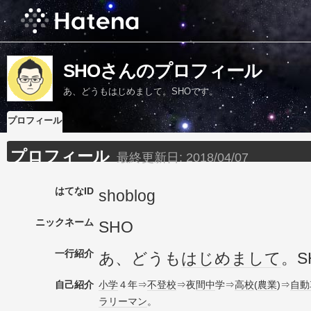
SHOさんのプロフィール
あ、どうもはじめまして。SHOです。
プロフィール
プロフィール
最終更新日:
2018/04/07
はてなID
shoblog
ニックネーム
SHO
一行紹介
あ、どうも
はじめまして
。S
自己紹介
小学
４年⇒
不登校
⇒夜
間中
学⇒
高校
(
農業
)⇒
自動
ラリーマン
。