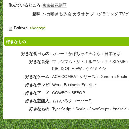
住んでいるところ
東京都
豊島区
趣味
バカ騒ぎ
飲み会
カラオケ
プログラミング
TV
Twitter
shogogg
好きなもの
好きな食べもの
カレー
/
かぼちゃの天ぷら
/
日本そば
好きな音楽
マキシマム・ザ・ホルモン
/
RIP SLYME
FIELD OF VIEW
/
ケツメイシ
好きなゲーム
ACE COMBAT シリーズ
/
Demon's Souls
好きなテレビ
World Business Satellite
好きなアニメ
COWBOY BEBOP
好きな芸能人
ももいろクローバーZ
好きなもの
TypeScript
/
Scala
/
JavaScript
/
Android
ホーム
-
利用規約
-
プライバシーポリシー
-
お問い合わせ
-
特定商取