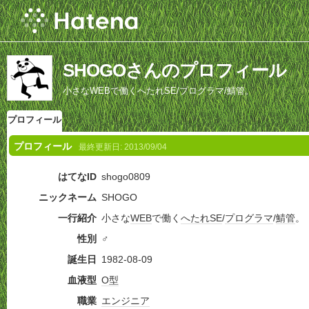
SHOGOさんのプロフィール
小さなWEBで働くへたれSE/プログラマ/鯖管。
プロフィール
プロフィール
最終更新日:
2013/09/04
はてなID
shogo0809
ニックネーム
SHOGO
一行紹介
小さな
WEB
で働く
へたれ
SE
/
プログラマ
/
鯖管
。
性別
♂
誕生日
1982-08-09
血液型
O型
職業
エンジニア