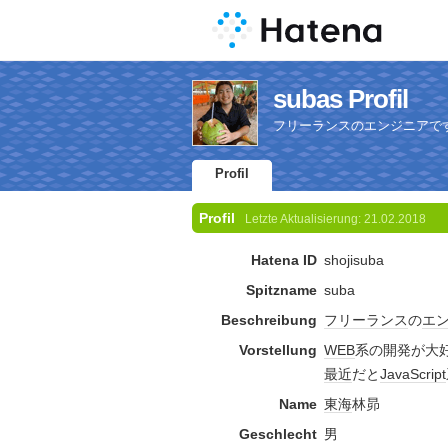
subas Profil
フリーランスのエンジニアで
Profil
Profil
Letzte Aktualisierung:
21.02.2018
Hatena ID
shojisuba
Spitzname
suba
Beschreibung
フリーランス
の
エ
Vorstellung
WEB
系の開発が大
最近
だと
JavaScript
Name
東海
林昴
Geschlecht
男