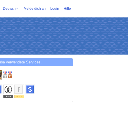
Deutsch
Melde dich an
Login
Hilfe
uba verwendete Services.