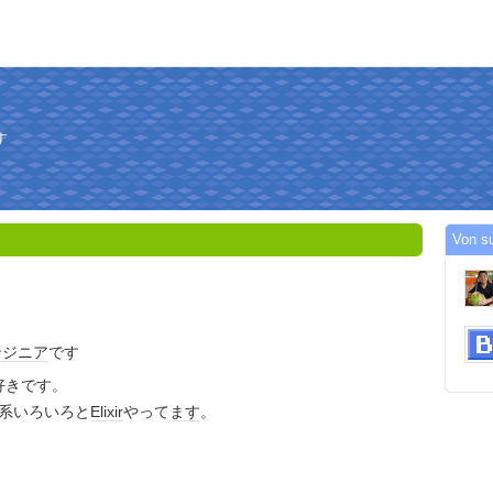
す
Von s
ンジニア
です
好きです。
系いろいろと
Elixir
やって
ます
。