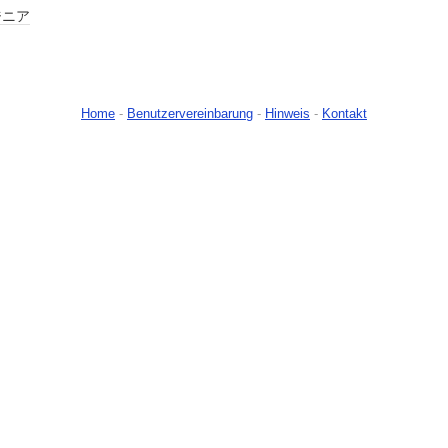
ジニア
Home
-
Benutzervereinbarung
-
Hinweis
-
Kontakt