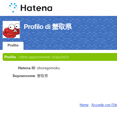
Profilo di 蟹取県
Profilo
Profilo
Ultimo aggiornamento:
01/giu/2023
Hatena ID
shoregomoku
Soprannome
蟹取県
Home
-
Accordo con l'Ut