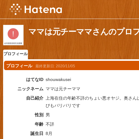
ママは元チーママさんのプロ
プロフィール
プロフィール
最終更新日:
2020/11/05
はてなID
shouwakusei
ニックネーム
ママは元チーママ
自己紹介
上海在住の年齢不詳のちょい悪オヤジ。奥さん
びもバリバリです
性別
男
年齢
不詳
誕生日
8月