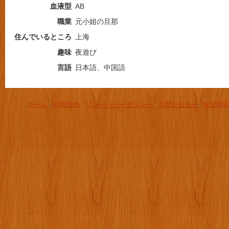
血液型
AB
職業
元小姐の旦那
住んでいるところ
上海
趣味
夜遊び
言語
日本語、中国語
ホーム
-
利用規約
-
プライバシーポリシー
-
お問い合わせ
-
特定商取