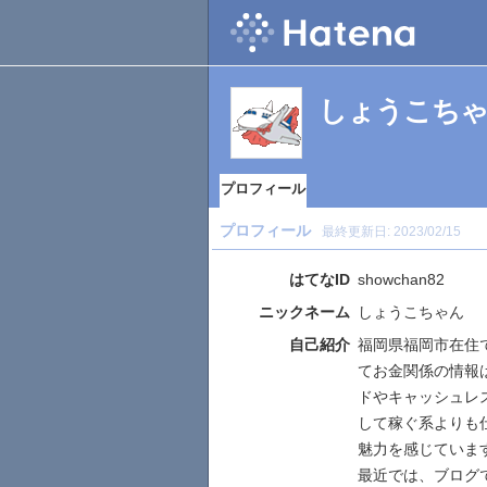
しょうこち
プロフィール
プロフィール
最終更新日:
2023/02/15
はてなID
showchan82
ニックネーム
しょうこちゃん
自己紹介
福岡県福岡市在住
てお金関係の情報
ドやキャッシュレ
して稼ぐ系よりも
魅力を感じていま
最近では、ブログで