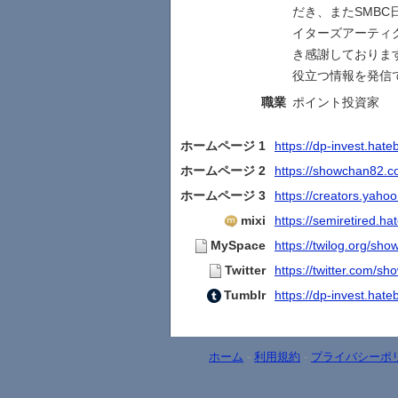
だき、またSMBC日
イターズアーティ
き感謝しておりま
役立つ情報を発信
職業
ポイント投資家
ホームページ 1
https://dp-invest.hateb
ホームページ 2
https://showchan82.c
ホームページ 3
https://creators.yaho
mixi
https://semiretired.hat
MySpace
https://twilog.org/sh
Twitter
https://twitter.com/s
Tumblr
https://dp-invest.hat
ホーム
-
利用規約
-
プライバシーポ