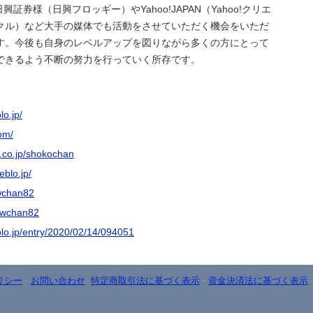
興証券様（日興フロッギー）やYahoo!JAPAN（Yahoo!クリエ
クル）など大手の媒体でも活動をさせていただく機会をいただ
す。今後も自身のレベルアップを図りながら多くの方にとって
できるよう不断の努力を行っていく所存です。
lo.jp/
om/
o.co.jp/shokochan
eblo.jp/
owchan82
howchan82
eblo.jp/entry/2020/02/14/094051
リシー
-
お問い合わせ
-
特定商取引法に基づく表示
-
資金決済法に基づく表示