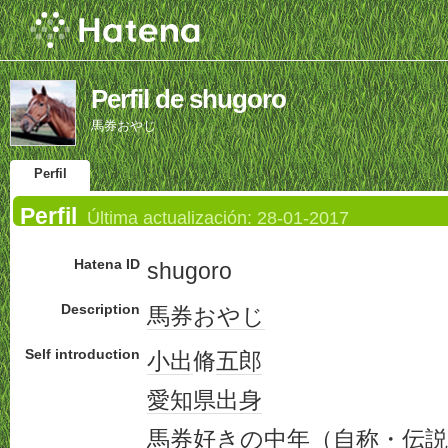
Perfil de shugoro
馬券おやじ
Perfil
Perfil
Última actualización:
28-01-2017
Hatena ID
shugoro
Description
馬券
おやじ
Self introduction
小出
脩
五郎
愛知県出身
馬券
好きの
中年
（
自称
・
伝説