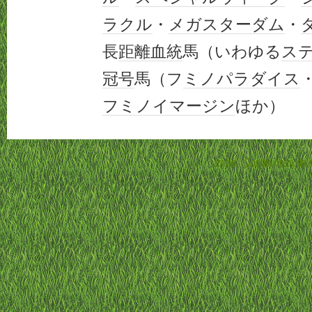
ラクル
・
メガスターダム
・
長
距離
血統
馬（いわゆる
ス
冠号
馬（フ
ミノ
パラダイス
フミノイマージン
ほか）
Inicio
-
Condiciones de 