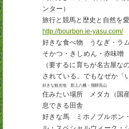
ンター
）
旅行
と
競馬
と
歴史
と
自然
を
http://bourbon.ie-yasu.com/
好きな
食べ物
うなぎ
・
ラ
そかつ・
きしめん
・
赤味噌
（要するに育ちが
名古屋
な
されている。でもなぜか「
好きな
観光地
郡上八幡
・
飛騨高山
住みたい
場所
メダカ
（
国
息できる
田舎
好きな馬
ミホノブルボン
ル
・
スペシャルウィーク
・