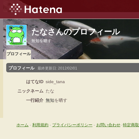
たなさんのプロフィール
無知を晒す
プロフィール
プロフィール
最終更新日:
2012/02/01
はてなID
side_tana
ニックネーム
たな
一行紹介
無知
を晒す
ホーム
-
利用規約
-
プライバシーポリシー
-
お問い合わせ
-
特定商取