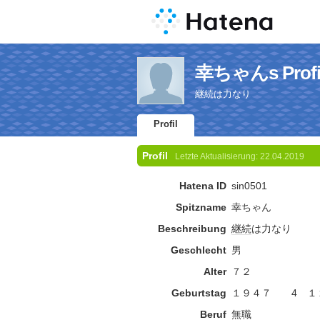
幸ちゃんs Profi
継続は力なり
Profil
Profil
Letzte Aktualisierung:
22.04.2019
Hatena ID
sin0501
Spitzname
幸ちゃん
Beschreibung
継続
は力なり
Geschlecht
男
Alter
７２
Geburtstag
１９４７ 4 １
Beruf
無職