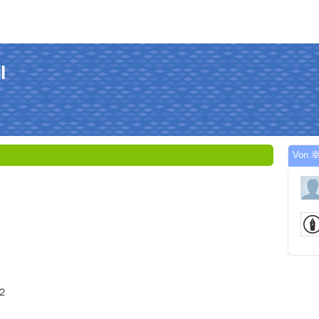
l
Von 幸
２