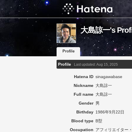
大島諒一's Profi
Profile
Profile
Last updated:
Aug 15, 2025
Hatena ID
sinagawabase
Nickname
大島諒一
Full name
大島諒一
Gender
男
Birthday
1986年9月22日
Blood type
B型
Occupation
アフィリエイター