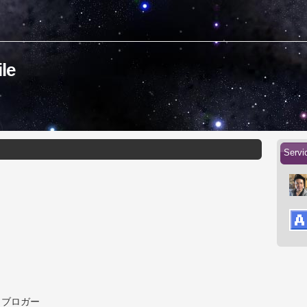
le
Serv
・ブロガー