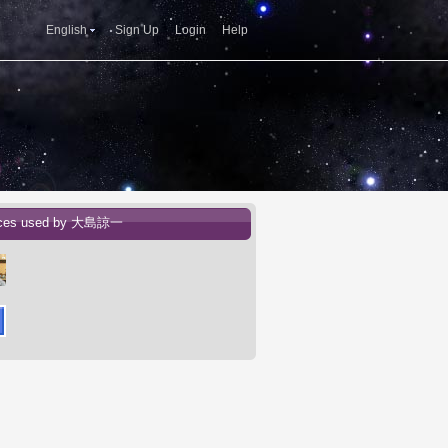
English
Sign Up
Login
Help
ices used by 大島諒一