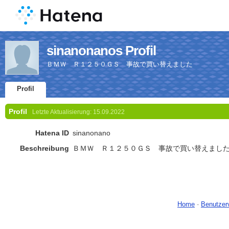
sinanonanos Profil
ＢＭＷ Ｒ１２５０ＧＳ 事故で買い替えました
Profil
Profil
Letzte Aktualisierung:
15.09.2022
Hatena ID
sinanonano
Beschreibung
ＢＭＷ Ｒ１２５０ＧＳ 事故で買い替えまし
Home
-
Benutzer