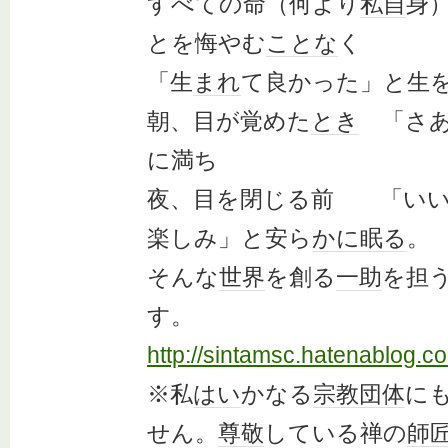
すべての命（何より
私自
身
とを悔やむ
ことな
く
「生
まれ
て良かった」と生
朝、目が覚めた
とき
「さあ
に満ち
夜、目を閉じる前 「いい
楽しみ」と安ら
かに
眠る
。
そんな
世界
を創る
一助
を担
す。
http://sintamsc.hatenablog.c
※私
はい
かなる
宗教団体
に
せん。
尊敬
している禅の
師