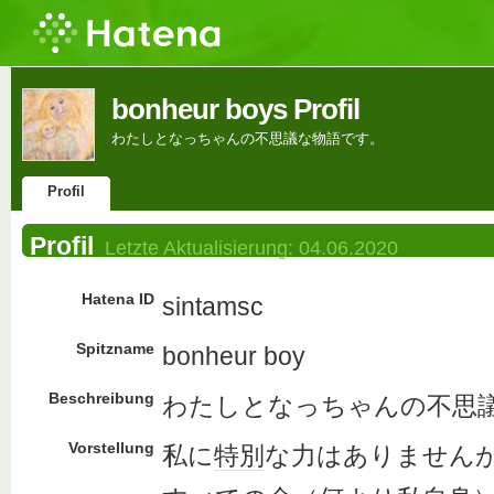
bonheur boys Profil
わたしとなっちゃんの不思議な物語です。
Profil
Profil
Letzte Aktualisierung:
04.06.2020
Hatena ID
sintamsc
Spitzname
bonheur boy
Beschreibung
わたしとなっちゃんの不思
Vorstellung
私に
特別
な力はありません