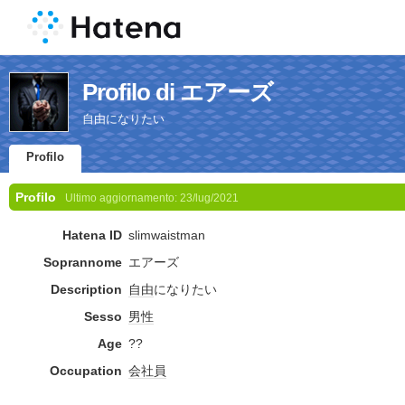
Profilo di エアーズ
自由になりたい
Profilo
Profilo
Ultimo aggiornamento:
23/lug/2021
Hatena ID
slimwaistman
Soprannome
エアーズ
Description
自由
になりたい
Sesso
男性
Age
??
Occupation
会社員