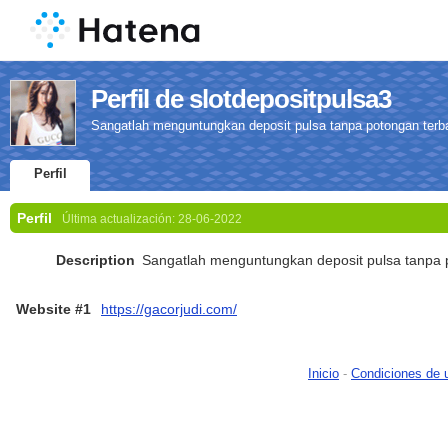
Perfil de slotdepositpulsa3
Sangatlah menguntungkan deposit pulsa tanpa potongan terb
Perfil
Perfil
Última actualización:
28-06-2022
Description
Sangatlah menguntungkan deposit pulsa tanpa 
Website #1
https://gacorjudi.com/
Inicio
-
Condiciones de 