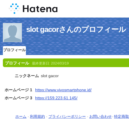
slot gacorさんのプロフィール
プロフィール
プロフィール
最終更新日:
2024/03/19
ニックネーム
slot gacor
ホームページ 1
https://www.vivosmartphone.id/
ホームページ 3
https://159.223.61.145/
ホーム
-
利用規約
-
プライバシーポリシー
-
お問い合わせ
-
特定商取