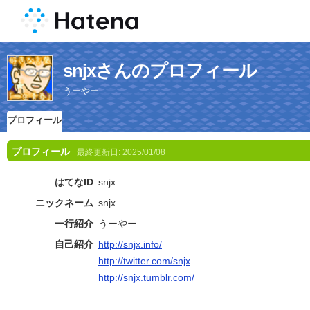
snjxさんのプロフィール
うーやー
プロフィール
プロフィール
最終更新日:
2025/01/08
はてなID
snjx
ニックネーム
snjx
一行紹介
うーやー
自己紹介
http://snjx.info/
http://twitter.com/snjx
http://snjx.tumblr.com/