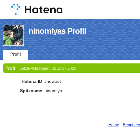
ninomiyas Profil
Profil
Profil
Letzte Aktualisierung:
15.07.2020
Hatena ID
snowout
Spitzname
ninomiya
Home
-
Benutzer