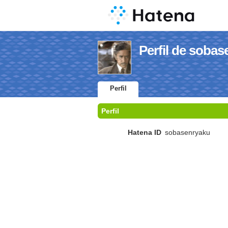
Perfil de soba
Perfil
Perfil
Hatena ID
sobasenryaku