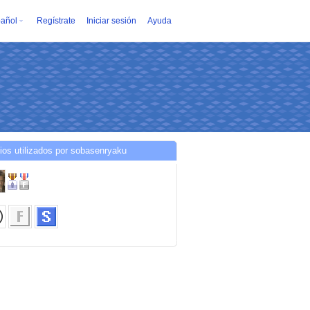
añol
Regístrate
Iniciar sesión
Ayuda
ios utilizados por sobasenryaku