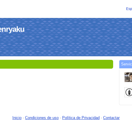
Esp
senryaku
Servic
Inicio
-
Condiciones de uso
-
Política de Privacidad
-
Contactar