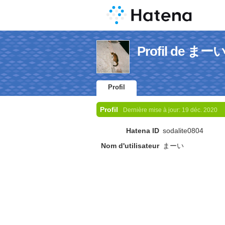
Profil de まー
Profil
Profil
Dernière mise à jour:
19 déc. 2020
Hatena ID
sodalite0804
Nom d'utilisateur
まーい