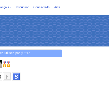
rançais
Inscription
Connecte-toi
Aide
ces utilisés par まーい