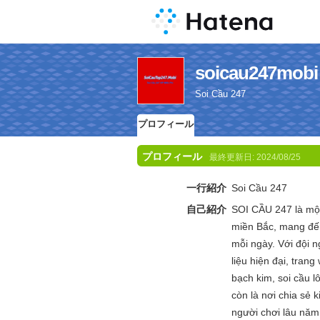
soicau247
Soi Cầu 247
プロフィール
プロフィール
最終更新日:
2024/08/25
一行紹介
Soi Cầu 247
自己紹介
SOI CẦU 247 là một
miền Bắc, mang đế
mỗi ngày. Với đội 
liệu hiện đại, tra
bạch kim, soi cầu 
còn là nơi chia sẻ 
người chơi lâu năm