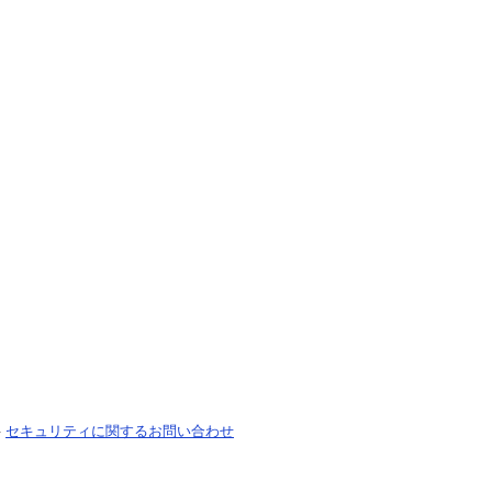
-
セキュリティに関するお問い合わせ