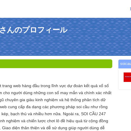
mobiさんのプロフィール
soi
 trang web hàng đầu trong lĩnh vực dự đoán kết quả xổ số
n cho người dùng những con số may mắn và chính xác nhất
ngũ chuyên gia giàu kinh nghiệm và hệ thống phân tích dữ
ng web cung cấp đa dạng các phương pháp soi cầu như rồng
lô kép, bạch thủ và nhiều hơn nữa. Ngoài ra, SOI CẦU 247
kinh nghiệm và chiến lược chơi lô đề hiệu quả từ cộng đồng
. Giao diện thân thiện và dễ sử dụng giúp người dùng dễ