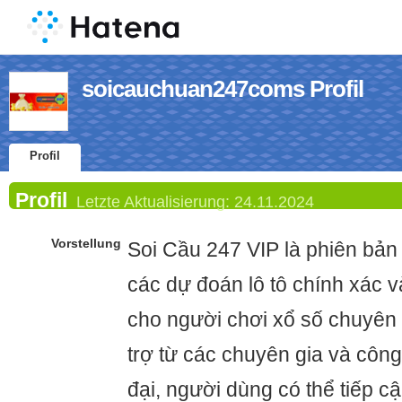
soicauchuan247coms Profil
Profil
Profil
Letzte Aktualisierung:
24.11.2024
Vorstellung
Soi Cầu 247 VIP là phiên bả
các dự đoán lô tô chính xác và
cho người chơi xổ số chuyên 
trợ từ các chuyên gia và công
đại, người dùng có thể tiếp c