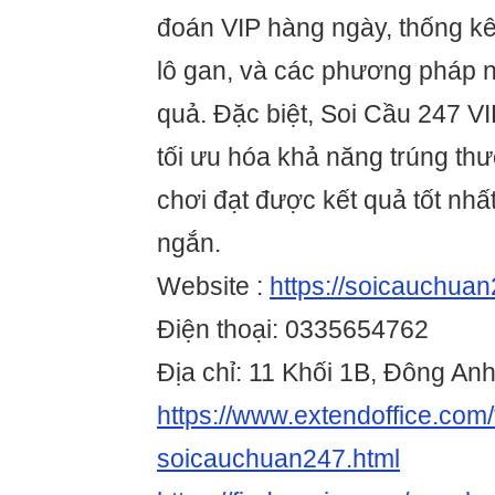
đoán VIP hàng ngày, thống kê 
lô gan, và các phương pháp n
quả. Đặc biệt, Soi Cầu 247 VI
tối ưu hóa khả năng trúng th
chơi đạt được kết quả tốt nhất
ngắn​.
Website :
https://soicauchua
Điện thoại: 0335654762
Địa chỉ: 11 Khối 1B, Đông An
https://www.extendoffice.com/
soicauchuan247.html