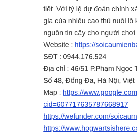
tiết. Với tỷ lệ dự đoán chính 
gia của nhiều cao thủ nuôi lô 
nguồn tin cậy cho người chơi
Website :
https://soicaumienb
SĐT : 0944.176.524
Địa chỉ : 46/51 P.Phạm Ngọc
Số 48, Đống Đa, Hà Nội, Việ
Map :
https://www.google.co
cid=607717635787668917
https://wefunder.com/soicau
https://www.hogwartsishere.