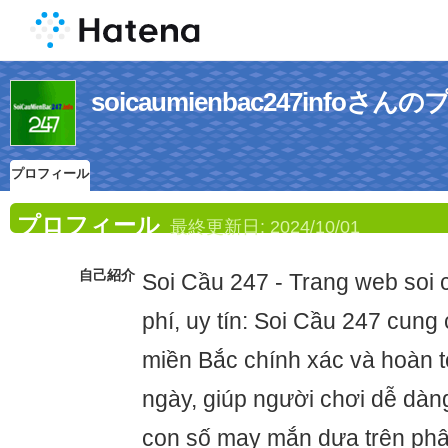
soicaumienbac247infoさ
プロフィール
プロフィール
最終更新日:
2024/10/01
自己紹介
Soi Cầu 247 - Trang web soi
phí, uy tín: Soi Cầu 247 cung
miền Bắc chính xác và hoàn t
ngày, giúp người chơi dễ dà
con số may mắn dựa trên phân