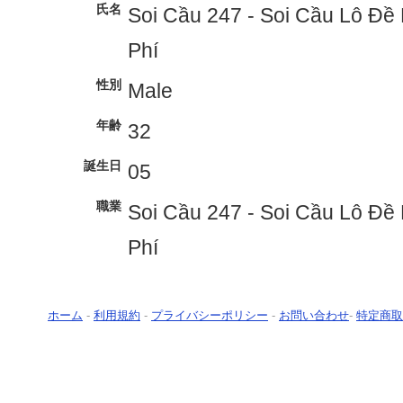
氏名
Soi Cầu 247 - Soi Cầu Lô Đề
Phí
性別
Male
年齢
32
誕生日
05
職業
Soi Cầu 247 - Soi Cầu Lô Đề
Phí
ホーム
-
利用規約
-
プライバシーポリシー
-
お問い合わせ
-
特定商取