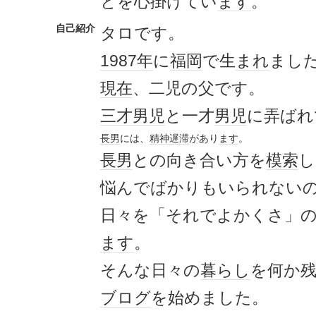
とを心掛けてい
ます
。
自己紹介
タロです。
1987年
に
福岡
で生
まれ
まし
現在
、二児の父です。
三才
男児
と一才
男児
に弄ばれ
長男
には、
精神遅滞
があり
ます
。
長男
との向き合い方を
模索
し
悩んでばかりもいられない
日々を「それでよかくさ」
ます
。
そんな日々の
暮らし
を何か
ブログ
を始めました。