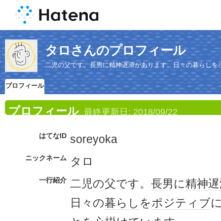
タロさんのプロフィール
二児の父です。長男に精神遅滞があります。日々の暮らしを
プロフィール
プロフィール
最終更新日:
2018/09/22
はてなID
soreyoka
ニックネーム
タロ
一行紹介
二児の父です。
長男
に
精神遅
日々の
暮らし
を
ポジティブ