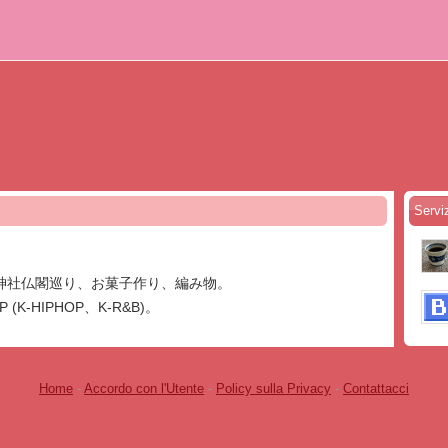
Serviz
神社仏閣巡り、お菓子作り、編み物。
(K-HIPHOP、K-R&B)。
Home
-
Accordo con l'Utente
-
Policy sulla Privacy
-
Contattacci