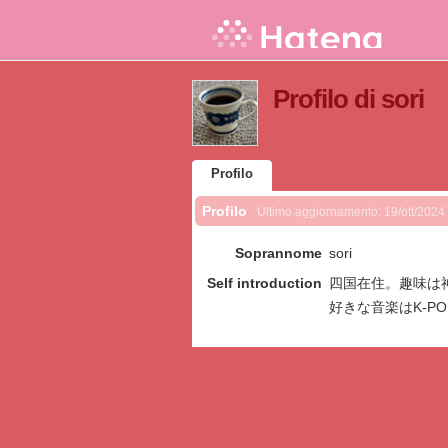
Profilo di sori
Profilo
Profilo
Ultimo aggiornamento:
19/ott/2024
Soprannome
sori
Self introduction
四国在住。趣味は
好きな音楽はK-POP 