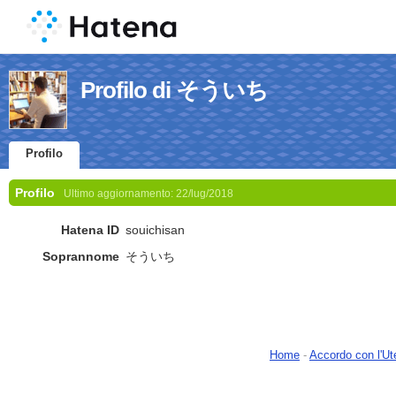
Profilo di そういち
Profilo
Profilo
Ultimo aggiornamento:
22/lug/2018
Hatena ID
souichisan
Soprannome
そういち
Home
-
Accordo con l'Ut