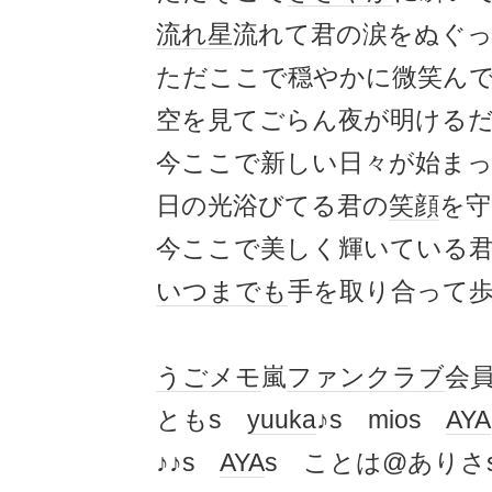
流れ星
流れて君の涙をぬぐ
ただここで穏やかに微笑ん
空を見てごらん夜が明ける
今ここで新しい日々が始ま
日の光浴びてる君の
笑顔
を守
今ここで美しく輝いている
いつまでも
手を取り合って
うごメモ
嵐
ファンクラブ
会
ともs
yuuka
♪s mios
AYA
♪♪s
AYA
s ことは@ありさ