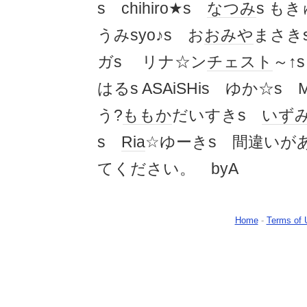
s chihiro★s
なつみ
s も
うみsyo♪s お
おみや
まさ
ガs リナ☆ン
チェスト
～↑
はるs ASAiSHis ゆか☆s
う?
ももか
だいすきs
いず
s
Ria
☆ゆーきs 間違いが
てください。
Home
-
Terms of 