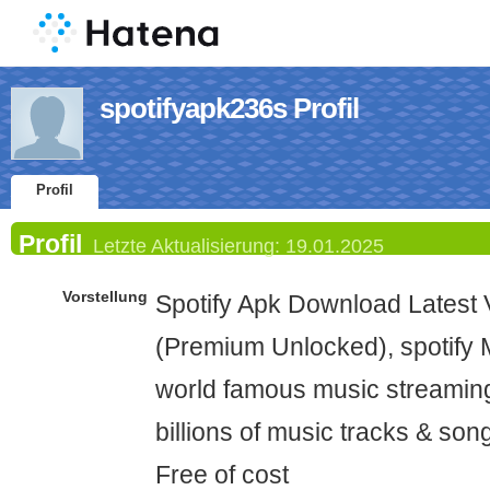
spotifyapk236s Profil
Profil
Profil
Letzte Aktualisierung:
19.01.2025
Vorstellung
Spotify Apk Download Latest V
(Premium Unlocked), spotify 
world famous music streaming
billions of music tracks & son
Free of cost