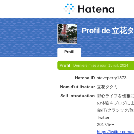
Profil de 立
Profil
Profil
Dernière mise à jour:
15 juil. 2024
Hatena ID
steveperry1373
Nom d'utilisateur
立花タクミ
Self introduction
都心ライフを優雅
の体験をブログにま
金/IT/クラシック/
Twitter
2017/5〜
https://twitter.com