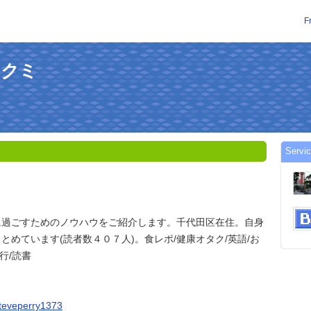
F
花タクミ
Servi
に過ごすためのノウハウをご紹介します。千代田区在住。自身
とめています(読者数４０７人)。食レポ/健康オタク/英語/お
旅行/読書
/steveperry1373