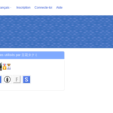
rançais
Inscription
Connecte-toi
Aide
ces utilisés par 立花タクミ