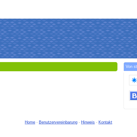
Von s
Home
-
Benutzervereinbarung
-
Hinweis
-
Kontakt