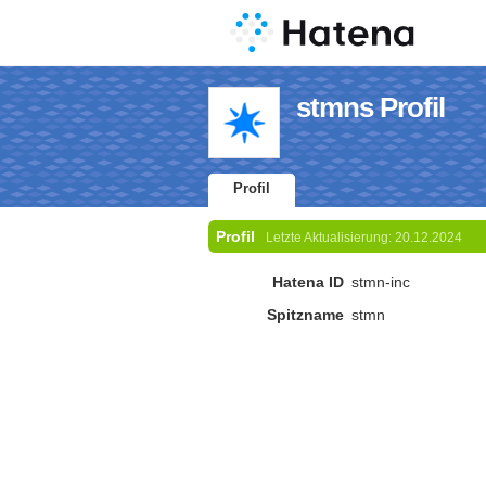
stmns Profil
Profil
Profil
Letzte Aktualisierung:
20.12.2024
Hatena ID
stmn-inc
Spitzname
stmn