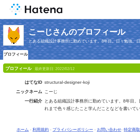
こーじさんのプロフィール
とある組織設計事務所に勤めています。8年目。日々勉強、
ます。
プロフィール
プロフィール
最終更新日:
2022/02/12
はてなID
structural-designer-koji
ニックネーム
こーじ
一行紹介
とある組織設計事務所に勤めています。8年目。
れまで色々感じたこと学んだことなどを書いて
ホーム
-
利用規約
-
プライバシーポリシー
-
お問い合わせ
-
特定商取