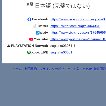
言語
日本語 (完璧ではない)
Facebook
https://www.facebook.com/sugitaku0
Twitter
https://twitter.com/sugitaku03031
pixiv
https://www.pixiv.net/users/17645656
YouTube
https://www.youtube.com/channel/
PLAYSTATION Network
sugitaku03031-1
Xbox LIVE
sugitaku03031
ホーム
-
利用規約
-
プライバシーポリシー
-
お問い合わせ
-
特定商取