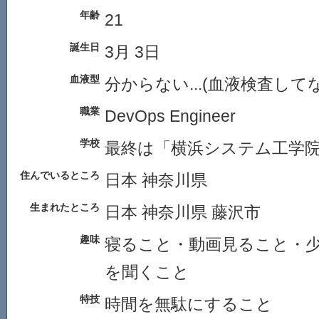
年齢
21
誕生日
3月 3日
血液型
分からない...(血液検査して
職業
DevOps Engineer
学校
最終は「横浜システム工学
住んでいるところ
日本 神奈川県
生まれたところ
日本 神奈川県 藤沢市
趣味
寝ること・動画見ること・少
を聞くこと
特技
時間を無駄にすること