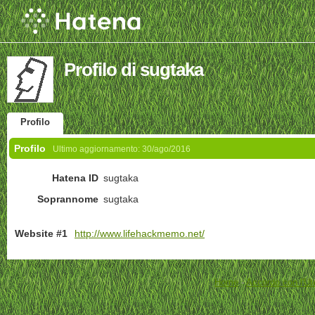
Profilo di sugtaka
Profilo
Profilo
Ultimo aggiornamento:
30/ago/2016
Hatena ID
sugtaka
Soprannome
sugtaka
Website #1
http://www.lifehackmemo.net/
Home
-
Accordo con l'Ut