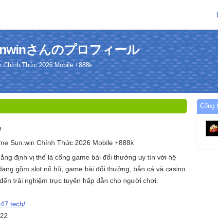
 Sunwinさんのプロフィール
n Chính Thức 2026 Mobile +888k
Cổn
n
me Sun.win Chính Thức 2026 Mobile +888k
hẳng định vị thế là cổng game bài đổi thưởng uy tín với hệ
đa dạng gồm slot nổ hũ, game bài đổi thưởng, bắn cá và casino
 đến trải nghiệm trực tuyến hấp dẫn cho người chơi.
n47.tech/
222