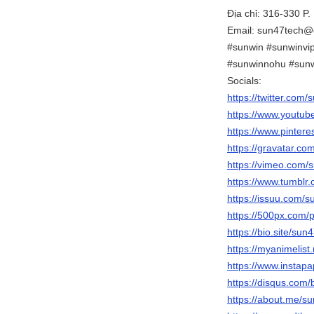
Địa chỉ: 316-330 P
Email: sun47tech@
#sunwin #sunwinvi
#sunwinnohu #sunw
Socials:
https://twitter.com
https://www.youtu
https://www.pinter
https://gravatar.c
https://vimeo.com/
https://www.tumblr
https://issuu.com/
https://500px.com/
https://bio.site/sun
https://myanimelist
https://www.instap
https://disqus.com/
https://about.me/s