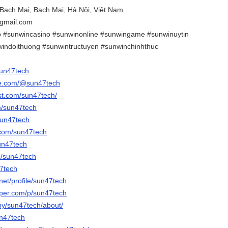
. Bạch Mai, Bạch Mai, Hà Nội, Việt Nam
gmail.com
p #sunwincasino #sunwinonline #sunwingame #sunwinuytin
indoithuong #sunwintructuyen #sunwinchinhthuc
/sun47tech
be.com/@sun47tech
est.com/sun47tech/
om/sun47tech
sun47tech
.com/sun47tech
sun47tech
p/sun47tech
47tech
.net/profile/sun47tech
aper.com/p/sun47tech
by/sun47tech/about/
un47tech