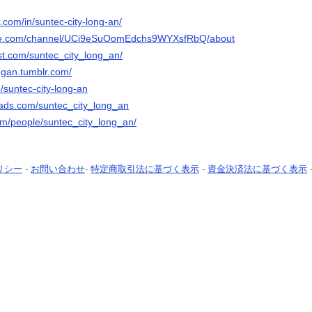
n.com/in/suntec-city-long-an/
ube.com/channel/UCi9eSuOomEdchs9WYXsfRbQ/about
st.com/suntec_city_long_an/
ongan.tumblr.com/
/suntec-city-long-an
ads.com/suntec_city_long_an
com/people/suntec_city_long_an/
リシー
-
お問い合わせ
-
特定商取引法に基づく表示
-
資金決済法に基づく表示