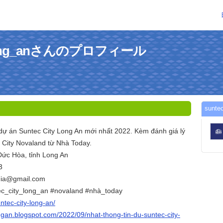
y_long_anさんのプロフィール
sunt
 dự án Suntec City Long An mới nhất 2022. Kèm đánh giá lý
City Novaland từ Nhà Today.
ức Hòa, tỉnh Long An
3
dia@gmail.com
ec_city_long_an #novaland #nhà_today
ntec-city-long-an/
ongan.blogspot.com/2022/09/nhat-thong-tin-du-suntec-city-