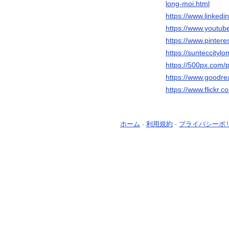
long-moi.html
https://www.linkedi
https://www.yout
https://www.pintere
https://sunteccityl
https://500px.com/p
https://www.goodre
https://www.flickr.
ホーム
-
利用規約
-
プライバシーポ