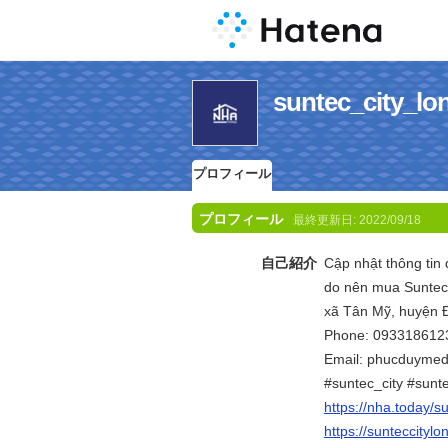
suntec_cit
プロフィール
プロフィール
最終更新日:
2022/09/18
自己紹介
Cập nhật thông tin
do nên mua Suntec 
xã Tân Mỹ, huyện Đ
Phone: 093318612
Email: phucduyme
#suntec_city #sunt
https://nha.today/su
https://sunteccityl