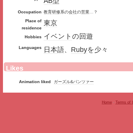
AB型
Occupation
教育
研修
系の
会社
の
営業
…？
Place of
東京
residence
イベント
の回遊
Hobbies
Languages
日本語
、
Ruby
を少々
Likes
Animation liked
ガーズル&パンツァー
Home
-
Terms of 