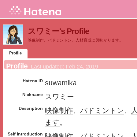
スワミー's Profile
映像制作、バドミントン、人材育成に興味がります。
Profile
Profile
Last updated:
Feb 24, 2019
Hatena ID
suwamika
Nickname
スワミー
Description
映像
制作
、
バドミントン
、
ます
。
Self introduction
映像
制作
、
バドミントン
、