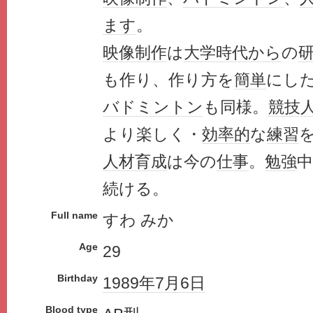
ます
。
映像
制作
は
大学時代
から
の
も作り、作り方を
簡単
にし
バドミントン
も同様。
競技
より楽しく・
効率的
な
練習
人材育成
は今の
仕事
。
勉強
続ける。
Full name
すわ みか
Age
29
Birthday
1989年
7月6日
Blood type