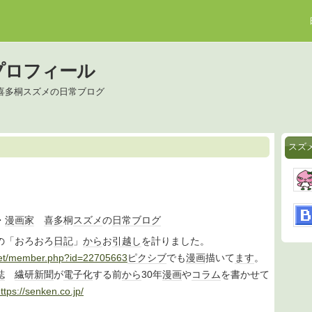
プロフィール
喜多桐スズメの日常ブログ
スズ
・
漫画家
喜多
桐
スズメ
の
日常
ブログ
の「おろおろ
日記
」
から
お
引越し
を計りました。
.net/member.php?id=22705663
ピクシブ
でも
漫画
描いて
ます
。
誌
繊研新聞
が
電子化
する前
から
30年
漫画
や
コラム
を書かせて
ttps://senken.co.jp/