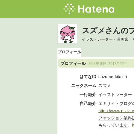
スズメさんの
イラストレーター・漫画家 
プロフィール
プロフィール
最終更新日:
2018/09/24
はてなID
suzume-kitakiri
ニックネーム
スズメ
一行紹介
イラストレーター
自己紹介
エキサイトブログ
https://www.pixiv
ファッション
業界
もらってい
ます
。
h