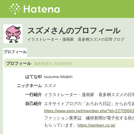
スズメさんのプロフィール
イラストレーター・漫画家 喜多桐スズメの日常ブログ
プロフィール
プロフィール
最終更新日:
2018/09/24
はてなID
suzume-kitakiri
ニックネーム
スズメ
一行紹介
イラストレーター
・
漫画家
喜多
桐
スズメ
の
日
自己紹介
エキサイトブログ
の「おろおろ
日記
」
から
お
引
https://www.pixiv.net/member.php?id=2270566
ファッション
業界誌
繊研新聞
が
電子化
する前
もらってい
ます
。
https://senken.co.jp/