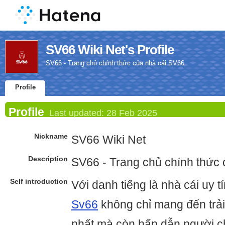
SV66 Wiki Net's Profile
SV66 - Trang chủ chính thức của nhà cái SV66
Profile
Profile
Last updated:
28 Feb 2025
Nickname
SV66 Wiki Net
Description
SV66 - Trang chủ chính thức
Self introduction
Với danh tiếng là nhà cái uy t
Sv66
không chỉ mang đến trải n
nhất mà còn hấp dẫn người c