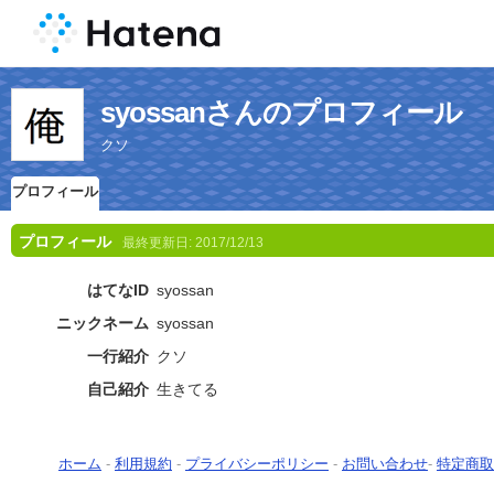
syossanさんのプロフィール
クソ
プロフィール
プロフィール
最終更新日:
2017/12/13
はてなID
syossan
ニックネーム
syossan
一行紹介
クソ
自己紹介
生きてる
ホーム
-
利用規約
-
プライバシーポリシー
-
お問い合わせ
-
特定商取