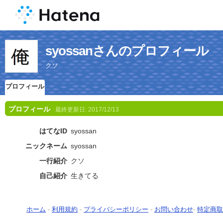
syossanさんのプロフィール
クソ
プロフィール
プロフィール
最終更新日:
2017/12/13
はてなID
syossan
ニックネーム
syossan
一行紹介
クソ
自己紹介
生きてる
ホーム
-
利用規約
-
プライバシーポリシー
-
お問い合わせ
-
特定商取