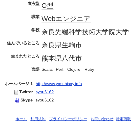
血液型
O型
職業
Web
エンジニア
学校
奈良先端科学技術大学院大学
住んでいるところ
奈良県
生駒市
生まれたところ
熊本県
八代市
言語
Scala
、
Perl
、
Clojure
、
Ruby
ホームページ 1
http://www.yasuhisay.info
Twitter
syou6162
Skype
syou6162
ホーム
-
利用規約
-
プライバシーポリシー
-
お問い合わせ
-
特定商取