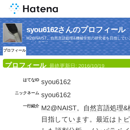
syou6162さんのプロフィール
M2@NAIST。自然言語処理&機械学習の研究者を目指し
った文書要約について研究しています
プロフィール
プロフィール
最終更新日:
2016/10/19
はてなID
syou6162
ニックネーム
syou6162
一行紹介
M2
@
NAIST
。
自然言語処理
&
目指して
いま
す。
最近
は
ト