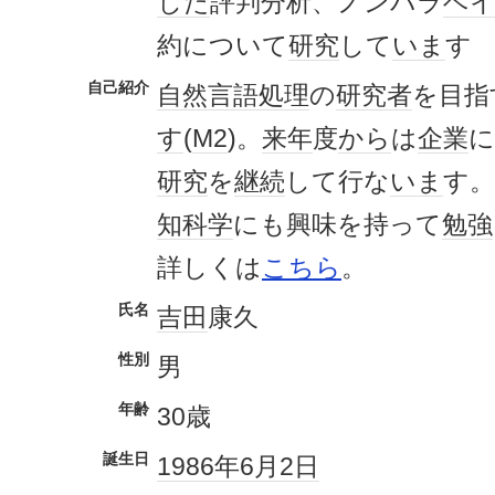
した
評判分析、ノンパラ
ベ
約について
研究
して
いま
す
自己紹介
自然言語処理
の
研究者
を目指
す
(
M2
)。
来年
度
から
は
企業
に
研究
を
継続
して行な
いま
す。
知科学
にも興味を持って
勉強
詳しくは
こちら
。
氏名
吉田
康久
性別
男
年齢
30歳
誕生日
1986年
6月2日