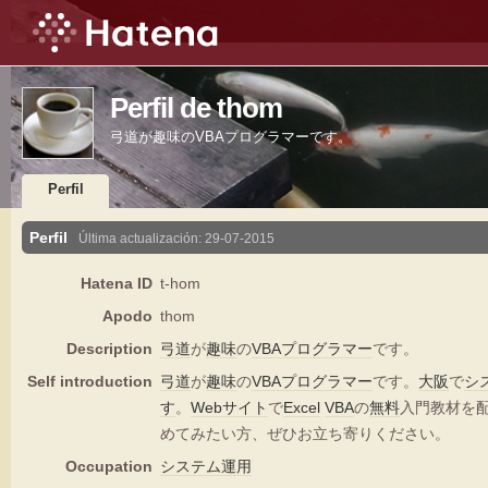
Perfil de thom
弓道が趣味のVBAプログラマーです。
Perfil
Perfil
Última actualización:
29-07-2015
Hatena ID
t-hom
Apodo
thom
Description
弓道
が
趣味
の
VBA
プログラマー
です。
Self introduction
弓道
が
趣味
の
VBA
プログラマー
です。
大阪
で
シ
す
。
Webサイト
で
Excel
VBA
の
無料
入門教材を
めてみたい方、ぜひお立ち寄りください。
Occupation
システム
運用