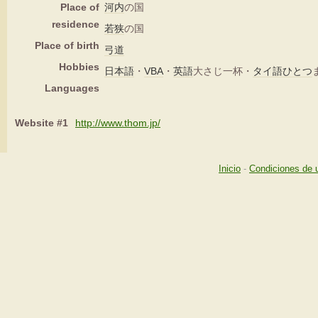
Place of
河内
の国
residence
若狭
の国
Place of birth
弓道
Hobbies
日本語
・
VBA
・
英語
大さじ一杯・
タイ語
ひとつ
Languages
Website #1
http://www.thom.jp/
Inicio
-
Condiciones de 