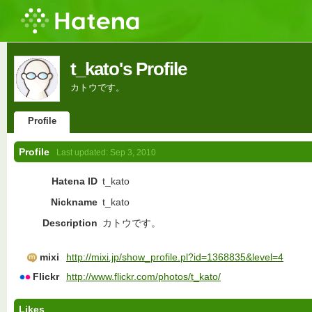
t_kato's Profile
カトウです。
Profile
Profile
Last updated:
Sep 3, 2010
Hatena ID
t_kato
Nickname
t_kato
Description
カトウです。
mixi
http://mixi.jp/show_profile.pl?id=1368835&level=4
Flickr
http://www.flickr.com/photos/t_kato/
Likes