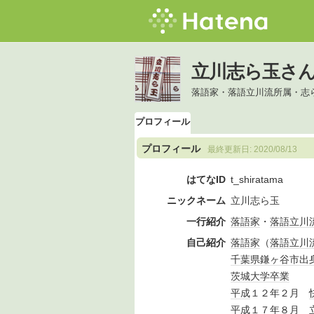
立川志ら玉さ
落語家・落語立川流所属・志
プロフィール
プロフィール
最終更新日:
2020/08/13
はてなID
t_shiratama
ニックネーム
立川志ら玉
一行紹介
落語家
・
落語立川
自己紹介
落語家
（
落語立川
千葉県
鎌ヶ谷市
出
茨城大学
卒業
平成
１２年２月
平成
１７年８月