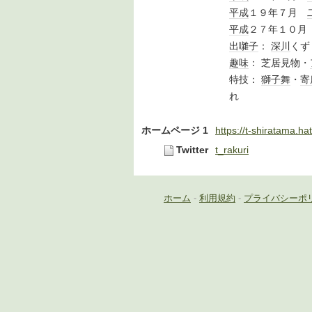
平成
１９年７月
平成
２７年１０
出囃子
：
深川
くず
趣味
： 芝居見物・
特技：
獅子舞
・
寄
れ
ホームページ 1
https://t-shiratama.hat
Twitter
t_rakuri
ホーム
-
利用規約
-
プライバシーポ