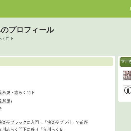
んのプロフィール
らく門下
立川
流
所属
・
志らく
門下
流
所属
）
身
快楽亭ブラック
に入門し「
快楽
亭ブラ汁」で
前座
立川志らく
門下に移り「
立川
らくＢ」