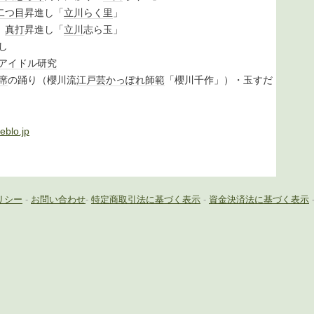
二つ目
昇進し「
立川らく里
」
月
真打
昇進し「
立川
志ら玉」
し
アイドル
研究
席
の踊り（櫻川流
江戸芸かっぽれ
師範
「櫻川千作」）・玉すだ
eblo.jp
リシー
-
お問い合わせ
-
特定商取引法に基づく表示
-
資金決済法に基づく表示