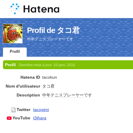
Profil de タコ君
中年テニスプレーヤーです
Profil
Profil
Dernière mise à jour:
10 janv. 2010
Hatena ID
tacokun
Nom d'utilisateur
タコ君
Description
中年
テニス
プレーヤー
です
Twitter
tacogimi
YouTube
t3ihara