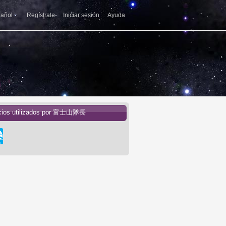
añol
Regístrate
Iniciar sesión
Ayuda
cios utilizados por 富士山隊長