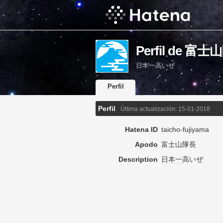
Perfil de 富
日本一高いぜ
Perfil
Perfil
Última actualización:
15-01-2018
Hatena ID
taicho-fujiyama
Apodo
富士山隊長
Description
日本一
高いぜ