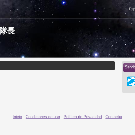
Esp
士山隊長
Servi
Inicio
-
Condiciones de uso
-
Política de Privacidad
-
Contactar