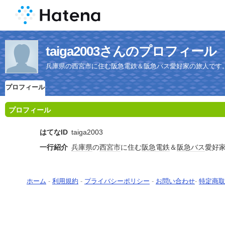
taiga2003さんのプロフィール
兵庫県の西宮市に住む阪急電鉄＆阪急バス愛好家の旅人です
プロフィール
プロフィール
はてなID
taiga2003
一行紹介
兵庫県
の
西宮市
に住む
阪急電鉄
＆
阪急バス
愛好
ホーム
-
利用規約
-
プライバシーポリシー
-
お問い合わせ
-
特定商取